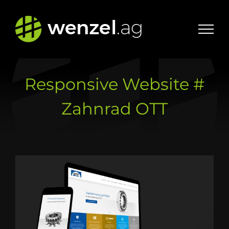
Zum
Inhalt
springen
Responsive Website #
Zahnrad OTT
Zeige
grösseres
Bild