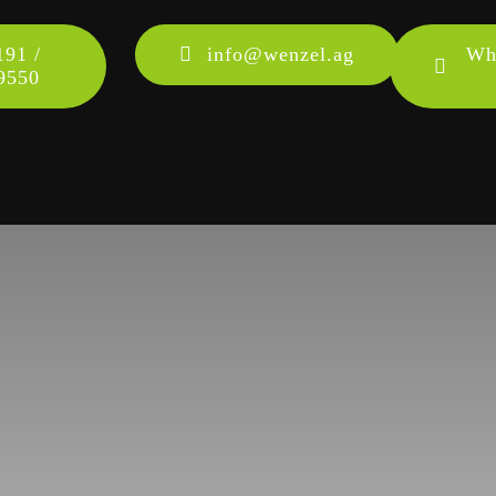
191 /
info@wenzel.ag
Wh
9550