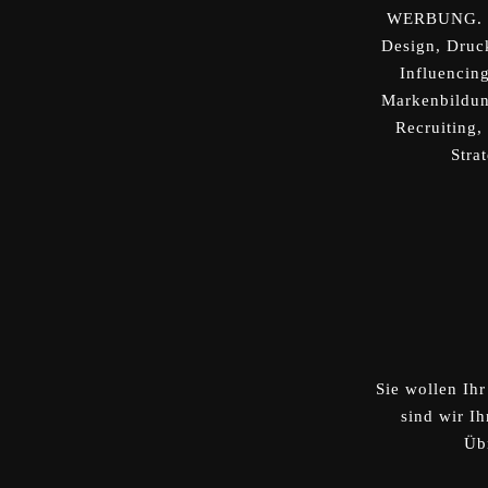
WERBUNG. ER
Design, Druck
Influencin
Markenbildung
Recruiting,
Stra
Sie wollen Ih
sind wir I
Übr