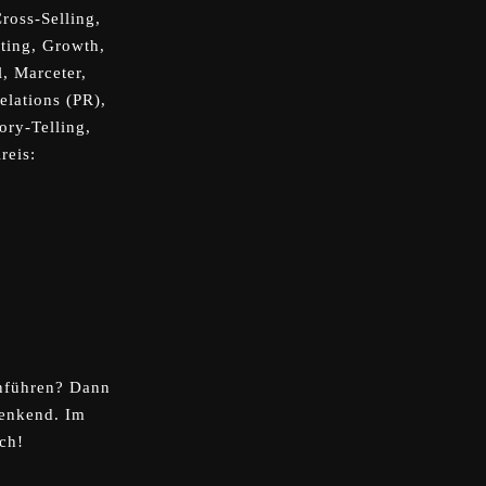
oss-Selling,
eting, Growth,
, Marceter,
elations (PR),
ory-Telling,
reis:
inführen? Dann
denkend. Im
ich!