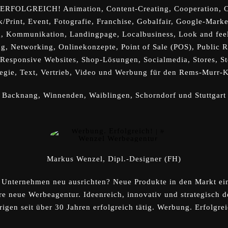
FOLGREICH! Animation, Content-Creating, Cooperation, Cr
/Print, Event, Fotografie, Franchise, Gobalfair, Google-Mark
g, Kommunikation, Landingpage, Localbusiness, Look and feel
, Networking, Onlinekonzepte, Point of Sale (POS), Public R
 Responsive Websites, Shop-Lösungen, Socialmedia, Stores, St
tegie, Text, Vertrieb, Video und Werbung für den Rems-Murr-K
Backnang, Winnenden, Waiblingen, Schorndorf und Stuttgart
Markus Wenzel, Dipl.-Designer (FH)
r Unternehmen neu ausrichten? Neue Produkte in den Markt e
hre neue Werbeagentur. Ideenreich, innovativ und strategisch 
igen seit über 30 Jahren erfolgreich tätig. Werbung. Erfolgre