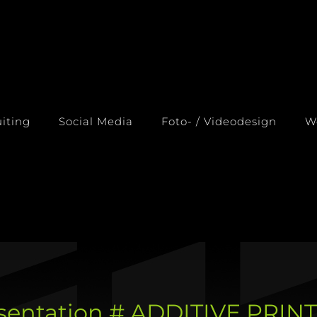
iting
Social Media
Foto- / Videodesign
W
sentation # ADDITIVE PRI