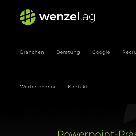
Zum
Inhalt
springen
Branchen
Beratung
Google
Recru
Werbetechnik
Kontakt
Powerpoint-Prä