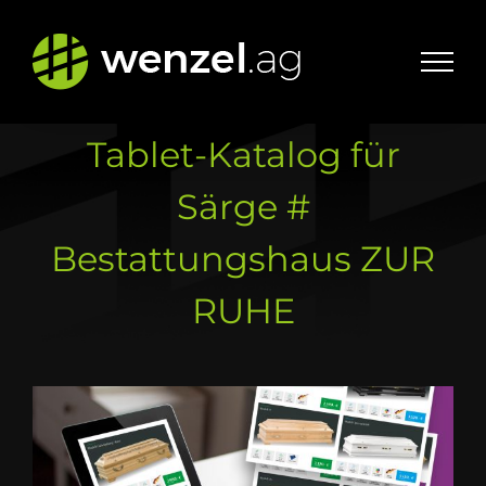
Zum
Inhalt
springen
Tablet-Katalog für
Särge #
Bestattungshaus ZUR
RUHE
Zeige
grösseres
Bild