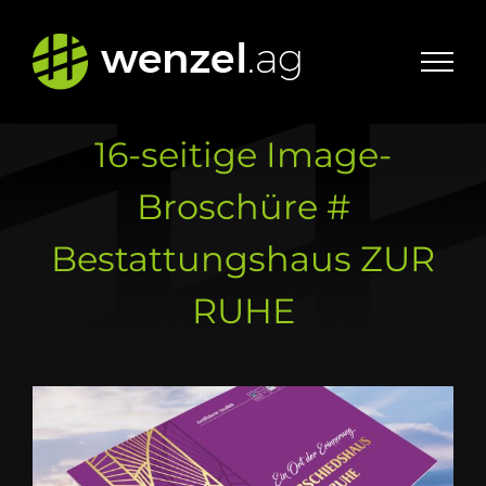
Zum
Inhalt
springen
16-seitige Image-
Broschüre #
Bestattungshaus ZUR
RUHE
Zeige
grösseres
Bild