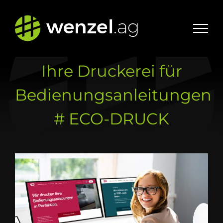
Zum
Inhalt
springen
Ihre Druckerei für
Bedienungsanleitungen
# ECO-DRUCK
Zeige
grösseres
Bild