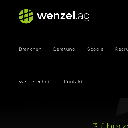
Zum
Inhalt
springen
Branchen
Beratung
Google
Recru
Werbetechnik
Kontakt
3 über