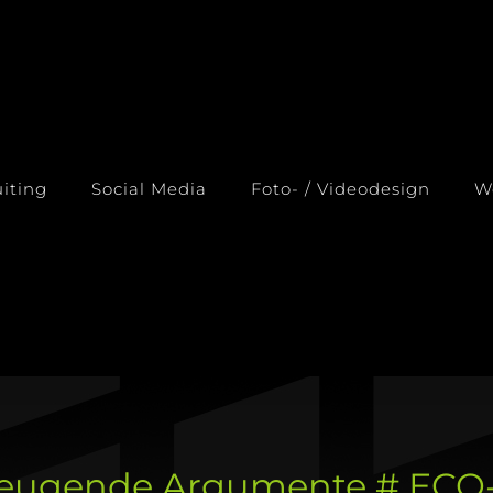
iting
Social Media
Foto- / Videodesign
W
zeugende Argumente # EC