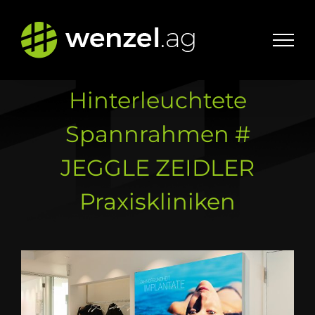
Zum
Inhalt
springen
Hinterleuchtete
Spannrahmen #
JEGGLE ZEIDLER
Praxiskliniken
Zeige
grösseres
Bild