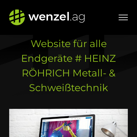
Zum
Inhalt
springen
Website für alle
Endgeräte # HEINZ
RÖHRICH Metall- &
Schweißtechnik
Zeige
grösseres
Bild