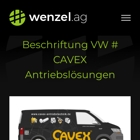
Zum
Inhalt
springen
Beschriftung VW #
CAVEX
Antriebslösungen
Zeige
grösseres
Bild