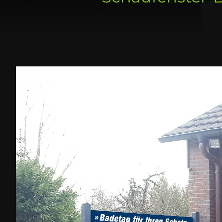
Zeige
grösseres
Bild