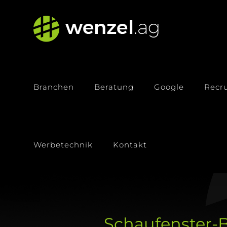
Zum
Inhalt
springen
Branchen
Beratung
Google
Recru
Werbetechnik
Kontakt
Schaufenster-