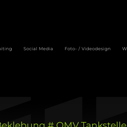
iting
Social Media
Foto- / Videodesign
W
Beklebung # OMV Tankstelle