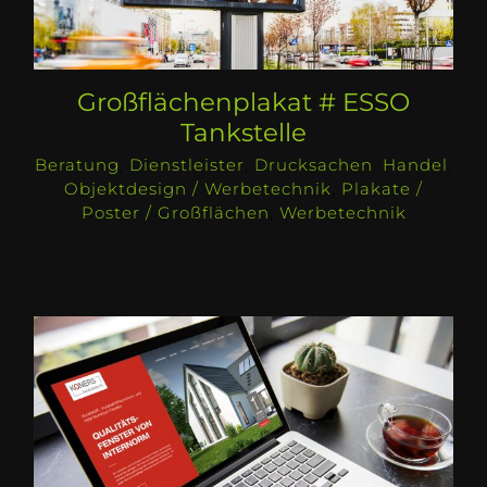
Großflächenplakat # ESSO
Tankstelle
Beratung
,
Dienstleister
,
Drucksachen
,
Handel
,
Objektdesign / Werbetechnik
,
Plakate /
Poster / Großflächen
,
Werbetechnik