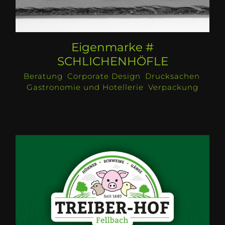
Eigenmarke #
SCHLICHENHÖFLE
Beratung
,
Corporate Design
,
Drucksachen
,
Gastronomie und Hotellerie
,
Verpackung